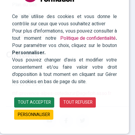
Plan du site
Accessibilité
Ce site utilise des cookies et vous donne le
contrôle sur ceux que vous souhaitez activer
Mentions légales
Pour plus d'informations, vous pouvez consulter à
Politique des cookies
tout moment notre
Politique de confidentialité
.
Pour paramétrer vos choix, cliquez sur le bouton
Personnaliser.
Contact
Vous pouvez changer d'avis et modifier votre
consentement et/ou faire valoir votre droit
RHF Paca
d'opposition à tout moment en cliquant sur Gérer
les cookies en bas de page du site.
04 42 93 15 50
rhf-provence-alpes-cotedazur@agefiph.asso.fr
TOUT ACCEPTER
TOUT REFUSER
PERSONNALISER