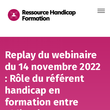
Menu
principa
Aller au contenu
Aller au pied de page
Replay du webinaire
du 14 novembre 2022
: Rôle du référent
handicap en
formation entre