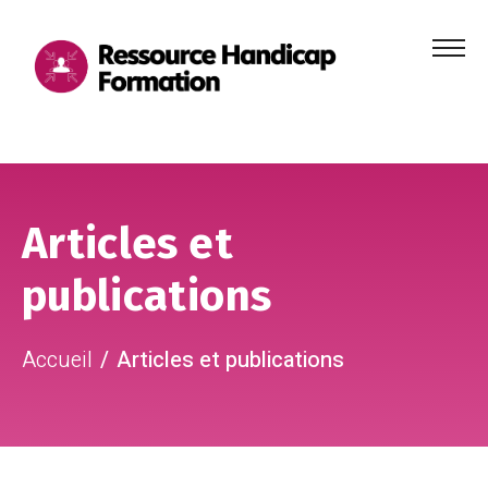
Menu
principa
Aller au contenu
Aller au pied de page
Articles et
publications
Accueil
Articles et publications