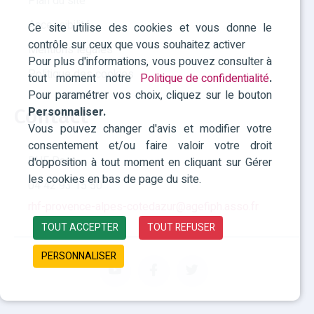
Plan du site
Accessibilité
Ce site utilise des cookies et vous donne le
contrôle sur ceux que vous souhaitez activer
Mentions légales
Pour plus d'informations, vous pouvez consulter à
Politique des cookies
tout moment notre
Politique de confidentialité
.
Pour paramétrer vos choix, cliquez sur le bouton
Contact
Personnaliser.
Vous pouvez changer d'avis et modifier votre
consentement et/ou faire valoir votre droit
RHF Paca
d'opposition à tout moment en cliquant sur Gérer
les cookies en bas de page du site.
04 42 93 15 50
rhf-provence-alpes-cotedazur@agefiph.asso.fr
TOUT ACCEPTER
TOUT REFUSER
PERSONNALISER