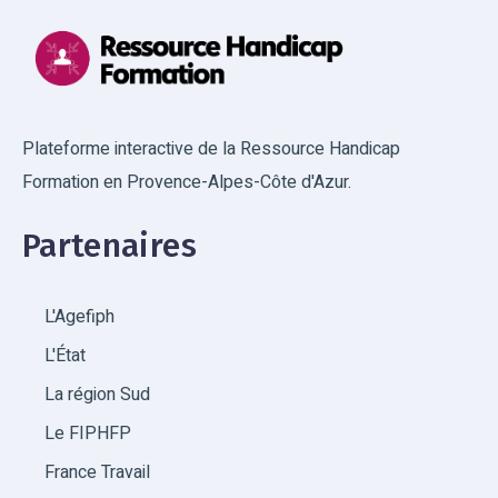
TETRACCORD - Site principal
INSTITUT DE FORMATION DES METIERS DE LA
PHARMACIE - Siège Social
Plateforme interactive de la Ressource Handicap
Formation en Provence-Alpes-Côte d'Azur.
Union Française des Centres de Vacances
(UFCV) - Site NICE
Partenaires
IRTS PACA ET CORSE - Siège Social
L'Agefiph
IRTS PACA ET CORSE - Antenne Dignes-les-
bains
L'État
La région Sud
IRTS PACA ET CORSE - Antenne Flamants
Le FIPHFP
GRETA-CFA Alpes Provence - Site principal
France Travail
ITEC - Site principal