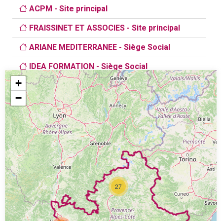
ACPM - Site principal
FRAISSINET ET ASSOCIES - Site principal
ARIANE MEDITERRANEE - Siège Social
IDEA FORMATION - Siège Social
+
SGCA CONTACT - Site principal
−
MULTI FORMATIONS PROFESSIONNELLES -
Siège Social
Groupe 8-C - Site principal
W2 FORMATION CONSEIL - Siège Social
Qualitéval Entreprise - Site principal
27
ENGLISH 4 FRENCH - Site de SAINT-REMY-DE-