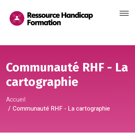
Menu
principa
Aller au contenu
Aller au pied de page
Communauté RHF - La
cartographie
Accueil
Communauté RHF - La cartographie