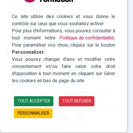
Julie MORI - Site principal
Plan du site
Accessibilité
DB CONSEIL - Site principal
Ce site utilise des cookies et vous donne le
contrôle sur ceux que vous souhaitez activer
Mentions légales
AGALIS - Site principal
Pour plus d'informations, vous pouvez consulter à
Politique des cookies
tout moment notre
Politique de confidentialité
.
BS Strategy - Site principal
Pour paramétrer vos choix, cliquez sur le bouton
FARE - Site principal
Contact
Personnaliser.
Vous pouvez changer d'avis et modifier votre
ISOMORPH - Site principal
consentement et/ou faire valoir votre droit
RHF Paca
d'opposition à tout moment en cliquant sur Gérer
FSSI PACA - Site principal
les cookies en bas de page du site.
04 42 93 15 50
FREDON PACA - Site principal
rhf-provence-alpes-cotedazur@agefiph.asso.fr
TOUT ACCEPTER
TOUT REFUSER
CENTAURE PROVENCE MEDITERRANEE - Site
principal
PERSONNALISER
INSTITUT FRANCO ANGLAIS - Site principal