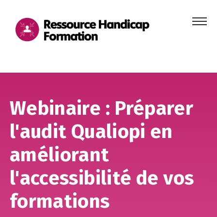
Menu
principa
Aller au contenu
Aller au pied de page
Webinaire : Préparer
l'audit Qualiopi en
améliorant
l'accessibilité de vos
formations