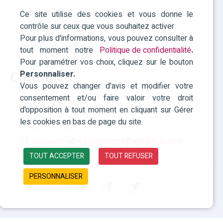
Accessibilité
Ce site utilise des cookies et vous donne le
contrôle sur ceux que vous souhaitez activer
Mentions légales
Pour plus d'informations, vous pouvez consulter à
Politique des cookies
tout moment notre
Politique de confidentialité
.
Pour paramétrer vos choix, cliquez sur le bouton
Contact
Personnaliser.
Vous pouvez changer d'avis et modifier votre
consentement et/ou faire valoir votre droit
RHF Paca
d'opposition à tout moment en cliquant sur Gérer
les cookies en bas de page du site.
04 42 93 15 50
rhf-provence-alpes-cotedazur@agefiph.asso.fr
TOUT ACCEPTER
TOUT REFUSER
PERSONNALISER