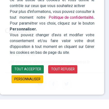
Ce site utilise des cookies et vous donne le
contrôle sur ceux que vous souhaitez activer
Mentions légales
Pour plus d'informations, vous pouvez consulter à
Politique des cookies
tout moment notre
Politique de confidentialité
.
Pour paramétrer vos choix, cliquez sur le bouton
Contact
Personnaliser.
Vous pouvez changer d'avis et modifier votre
consentement et/ou faire valoir votre droit
RHF Paca
d'opposition à tout moment en cliquant sur Gérer
les cookies en bas de page du site.
04 42 93 15 50
rhf-provence-alpes-cotedazur@agefiph.asso.fr
TOUT ACCEPTER
TOUT REFUSER
PERSONNALISER