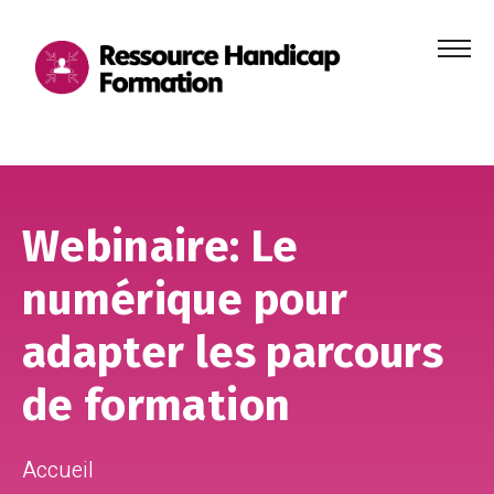
Menu
principa
Aller au contenu
Aller au pied de page
Webinaire: Le
numérique pour
adapter les parcours
de formation
Accueil