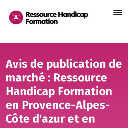
Menu
principa
Aller au contenu
Aller au pied de page
Avis de publication de
marché : Ressource
Handicap Formation
en Provence-Alpes-
Côte d'azur et en