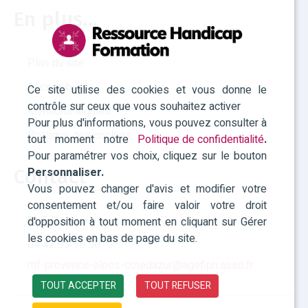
En plus...
Plan du site
Accessibilité
Ce site utilise des cookies et vous donne le
contrôle sur ceux que vous souhaitez activer
Mentions légales
Pour plus d'informations, vous pouvez consulter à
Politique des cookies
tout moment notre
Politique de confidentialité
.
Pour paramétrer vos choix, cliquez sur le bouton
Personnaliser.
Contact
Vous pouvez changer d'avis et modifier votre
consentement et/ou faire valoir votre droit
RHF Paca
d'opposition à tout moment en cliquant sur Gérer
les cookies en bas de page du site.
04 42 93 15 50
rhf-provence-alpes-cotedazur@agefiph.asso.fr
TOUT ACCEPTER
TOUT REFUSER