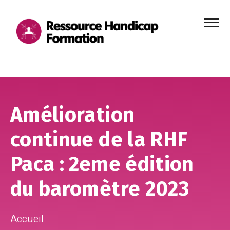
Menu
principa
Aller au contenu
Aller au pied de page
Amélioration
continue de la RHF
Paca : 2eme édition
du baromètre 2023
Accueil