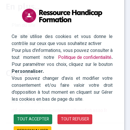
En plus...
Plan du site
Accessibilité
Ce site utilise des cookies et vous donne le
contrôle sur ceux que vous souhaitez activer
Mentions légales
Pour plus d'informations, vous pouvez consulter à
Politique des cookies
tout moment notre
Politique de confidentialité
.
Pour paramétrer vos choix, cliquez sur le bouton
Personnaliser.
Contact
Vous pouvez changer d'avis et modifier votre
consentement et/ou faire valoir votre droit
RHF Paca
d'opposition à tout moment en cliquant sur Gérer
les cookies en bas de page du site.
04 42 93 15 50
rhf-provence-alpes-cotedazur@agefiph.asso.fr
TOUT ACCEPTER
TOUT REFUSER