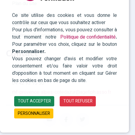
Plan du site
Accessibilité
Ce site utilise des cookies et vous donne le
contrôle sur ceux que vous souhaitez activer
Mentions légales
Pour plus d'informations, vous pouvez consulter à
Politique des cookies
tout moment notre
Politique de confidentialité
.
Pour paramétrer vos choix, cliquez sur le bouton
Contact
Personnaliser.
Vous pouvez changer d'avis et modifier votre
consentement et/ou faire valoir votre droit
RHF Paca
d'opposition à tout moment en cliquant sur Gérer
les cookies en bas de page du site.
04 42 93 15 50
rhf-provence-alpes-cotedazur@agefiph.asso.fr
TOUT ACCEPTER
TOUT REFUSER
PERSONNALISER