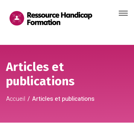
Menu
principa
Aller au contenu
Aller au pied de page
Articles et
publications
Accueil
Articles et publications