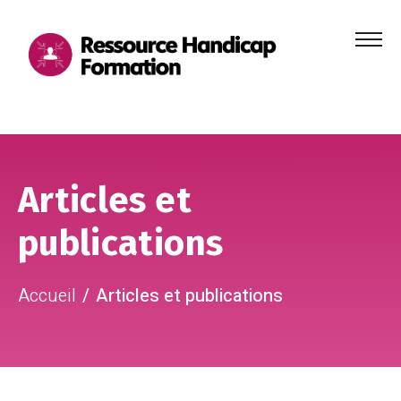
Menu
principa
Aller au contenu
Aller au pied de page
Articles et
publications
Accueil
Articles et publications