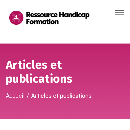
Menu
principa
Aller au contenu
Aller au pied de page
Articles et
publications
Accueil
Articles et publications