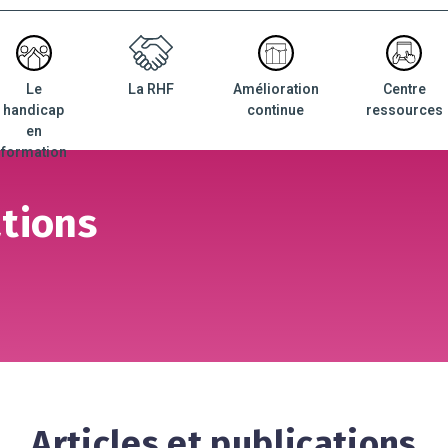
Le
La RHF
Amélioration
Centre
nu
handicap
continue
ressources
ncipal
en
formation
ations
Articles et publications