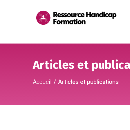
Me
pri
Aller au contenu
Aller au pied de page
Articles et public
Accueil
Articles et publications