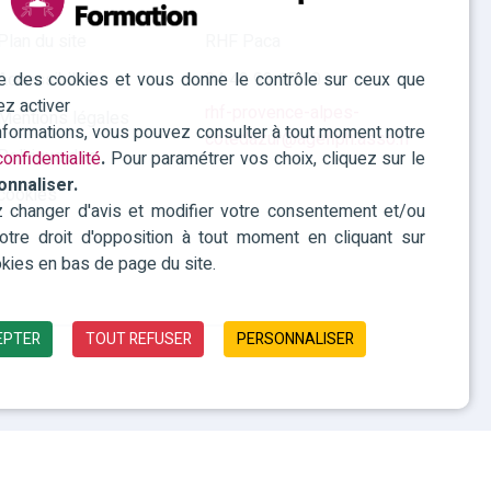
Plan du site
RHF Paca
ise des cookies et vous donne le contrôle sur ceux que
Accessibilité
04 42 93 15 50
ez activer
rhf-provence-alpes-
Mentions légales
informations, vous pouvez consulter à tout moment notre
cotedazur@agefiph.asso.fr
Politique des
onfidentialité
.
Pour paramétrer vos choix, cliquez sur le
onnaliser.
cookies
changer d'avis et modifier votre consentement et/ou
 votre droit d'opposition à tout moment en cliquant sur
kies en bas de page du site.
EPTER
TOUT REFUSER
PERSONNALISER