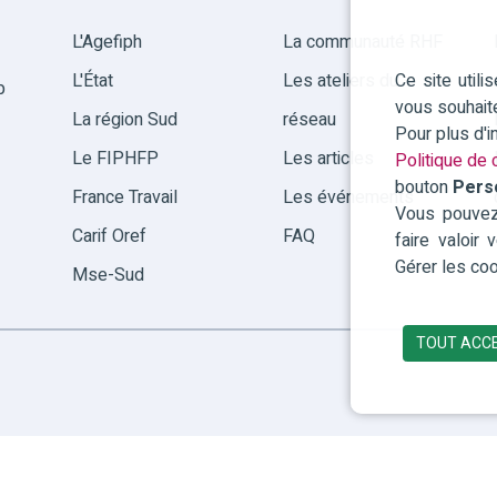
L'Agefiph
La communauté RHF
Ce site util
L'État
Les ateliers du
p
vous souhait
La région Sud
réseau
Pour plus d'
Le FIPHFP
Les articles
Politique de c
bouton
Pers
France Travail
Les événements
Vous pouvez 
Carif Oref
FAQ
faire valoir
Gérer les coo
Mse-Sud
TOUT ACC