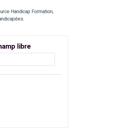
ource Handicap Formation,
handicapées.
hamp libre